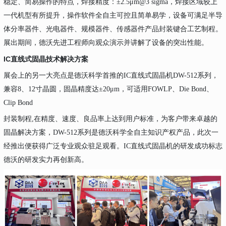
稳定、简易操作的特点，焊接精度：±2.5μm@3 sigma，焊接区域较上
一代机型有所提升，操作软件全自主可控且简单易学，设备可满足半导
体分率器件、光电器件、规模器件、传感器件产品封装键合工艺制程。
展出期间，德沃先进工程师向观众演示并讲解了设备的突出性能。
IC直线式固晶技术解决方案
展会上的另一大亮点是德沃科学首推的IC直线式固晶机DW-512系列，
兼容8、12寸晶圆，固晶精度达±20μm，可适用FOWLP、Die Bond、
Clip Bond
封装制程,在精度、速度、良品率上达到用户标准，为客户带来卓越的
固晶解决方案，DW-512系列是德沃科学全自主知识产权产品，此次一
经推出便获得广泛专业观众驻足观看。IC直线式固晶机的研发成功标志
德沃的研发实力再创新高。